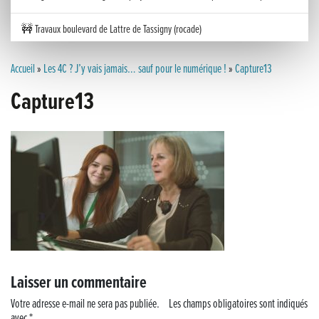
🚧 Travaux boulevard de Lattre de Tassigny (rocade)
Inauguration nouvelle station d’épuration (STEP) de Trenal
Accueil
»
Les 4C ? J’y vais jamais… sauf pour le numérique !
»
Capture13
Capture13
Festival des solutions écologiques 2026
Meilleurs voeux 2026
« France, une histoire d’amour », l’avant-première au Cinéma 4C !
Les Saisons Baroques du Jura 2025
Journée nationale de la Résistance
Dernier coup de pédale pour la Cyclosportive
Laisser un commentaire
Cyclosportive de La Vache qui rit : édition 2025
Votre adresse e-mail ne sera pas publiée.
Les champs obligatoires sont indiqués