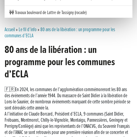
🚧 Travaux boulevard de Lattre de Tassigny (rocade)
Inauguration nouvelle station d’épuration (STEP) de Trenal
Accueil
»
Le fil d’info
»
80 ans de la libération : un programme pour les
communes d’ECLA
Festival des solutions écologiques 2026
80 ans de la libération : un
Meilleurs voeux 2026
programme pour les communes
d’ECLA
« France, une histoire d’amour », l’avant-première au Cinéma 4C !
Les Saisons Baroques du Jura 2025
🇫🇷En 2024, les communes de l’agglomération commémoreront les 80 ans
des événements de l’année 1944. Du massacre de Saint Didier à la libération de
Journée nationale de la Résistance
Lons-le-Saunier, de nombreux événements marquant de cette sombre période se
sont déroulés cette année la.
A l’initiative de Claude Borcard, Président d’ECLA, 9 communes (Saint Didier,
Dernier coup de pédale pour la Cyclosportive
Frébuans, Montmorot, Chilly-le-Vignoble, Montaigu, Pannessières, Gevingey et
Perrigny/Conliège) ainsi que les représentants de l’ONACVG, du Souvenir Français
Cyclosportive de La Vache qui rit : édition 2025
et de l’ANAC se sont retrouvés pour une première réunion afin de se concerter et