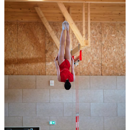
Musique dans la rue !
Retour sur la 5e édition du Tournoi Foot Civisme
Carton plein pour la Jog’in Music
Victoire pour Lons-le-Saunier !
Lutter contre la prolifération du moustique tigre sur le territoire d’ECLA
Une belle journée de découverte pour les élèves de Poligny !
Nouvelle signalétique rue Pasteur pour la Médiathèque Cinéma 4C
Summer Camp NBA Basketball School à Lons-le-Saunier !
🇫🇷✨ Cérémonie de la Victoire du 8 mai