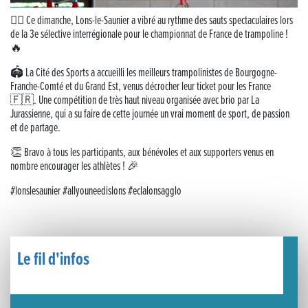
🧗‍♂️ Open d’escalade
🤸‍♀️ Ce dimanche, Lons-le-Saunier a vibré au rythme des sauts spectaculaires lors
de la 3e sélective interrégionale pour le championnat de France de trampoline !
BOCA no BECO pour le lancement du Couleurs Jazz Festival !
🔥
Concours Hippique de Saut d’Obstacles
🏟️ La Cité des Sports a accueilli les meilleurs trampolinistes de Bourgogne-
Franche-Comté et du Grand Est, venus décrocher leur ticket pour les France
🇫🇷. Une compétition de très haut niveau organisée avec brio par La
Une visite pleine de saveurs à La Ferme du Coq Bressan à Courlaoux !
Jurassienne, qui a su faire de cette journée un vrai moment de sport, de passion
et de partage.
Un week-end placé sous le signe du souvenir et de l’émotion
👏 Bravo à tous les participants, aux bénévoles et aux supporters venus en
nombre encourager les athlètes ! 🎉
Le Carnavélo 2025 a illuminé Lons-le-Saunier !
#lonslesaunier #allyouneedislons #eclalonsagglo
Travaux de raccordement de la nouvelle conduite d’eau à Lons-le-Saunier
La passerelle de la Guiche du Parc des Bains a été inaugurée
Le fil d'infos
Retour sur le Championnat Régional BFC de Para VTT Adapté