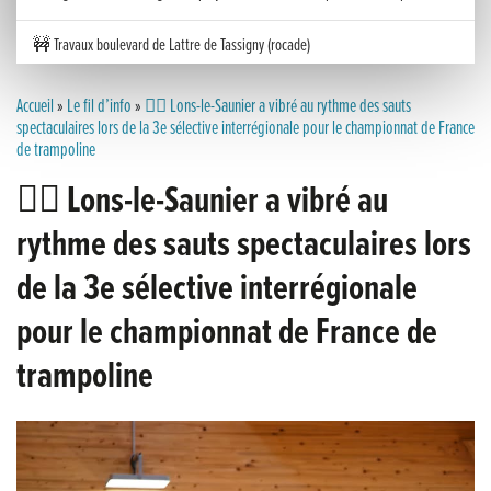
🚧 Travaux boulevard de Lattre de Tassigny (rocade)
Inauguration nouvelle station d’épuration (STEP) de Trenal
Accueil
»
Le fil d’info
»
🤸‍♀️ Lons-le-Saunier a vibré au rythme des sauts
spectaculaires lors de la 3e sélective interrégionale pour le championnat de France
de trampoline
Festival des solutions écologiques 2026
🤸‍♀️ Lons-le-Saunier a vibré au
Meilleurs voeux 2026
rythme des sauts spectaculaires lors
« France, une histoire d’amour », l’avant-première au Cinéma 4C !
de la 3e sélective interrégionale
Les Saisons Baroques du Jura 2025
pour le championnat de France de
Journée nationale de la Résistance
trampoline
Dernier coup de pédale pour la Cyclosportive
Cyclosportive de La Vache qui rit : édition 2025