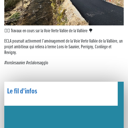
Musique dans la rue !
Retour sur la 5e édition du Tournoi Foot Civisme
🚴‍♀️ Travaux en cours sur la Voie Verte Vallée de la Vallière 🌳
Carton plein pour la Jog’in Music
ECLA poursuit activement l’aménagement de la Voie Verte Vallée de la Vallière, un
projet ambitieux qui reliera à terme Lons-le-Saunier, Perrigny, Conliège et
Victoire pour Lons-le-Saunier !
Revigny.
Lutter contre la prolifération du moustique tigre sur le territoire d’ECLA
#lonslesaunier #eclalonsagglo
Une belle journée de découverte pour les élèves de Poligny !
Le fil d'infos
Nouvelle signalétique rue Pasteur pour la Médiathèque Cinéma 4C
Summer Camp NBA Basketball School à Lons-le-Saunier !
🇫🇷✨ Cérémonie de la Victoire du 8 mai