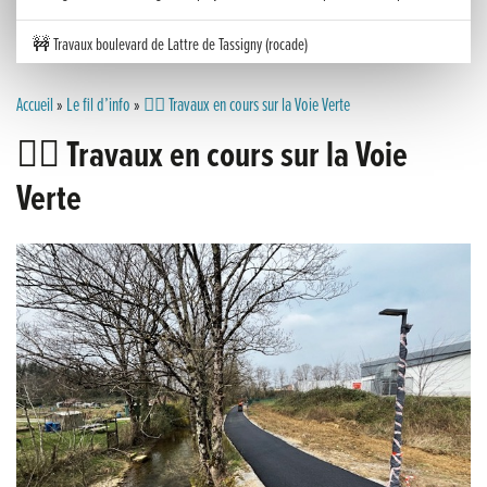
🚧 Travaux boulevard de Lattre de Tassigny (rocade)
Inauguration nouvelle station d’épuration (STEP) de Trenal
Accueil
»
Le fil d’info
»
🚴‍♀️ Travaux en cours sur la Voie Verte
🚴‍♀️ Travaux en cours sur la Voie
Festival des solutions écologiques 2026
Verte
Meilleurs voeux 2026
« France, une histoire d’amour », l’avant-première au Cinéma 4C !
Les Saisons Baroques du Jura 2025
Journée nationale de la Résistance
Dernier coup de pédale pour la Cyclosportive
Cyclosportive de La Vache qui rit : édition 2025