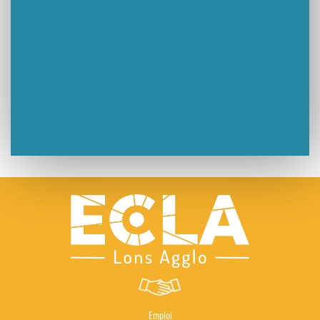
🧗‍♂️ Open d’escalade
BOCA no BECO pour le lancement du Couleurs Jazz Festival !
Concours Hippique de Saut d’Obstacles
Une visite pleine de saveurs à La Ferme du Coq Bressan à Courlaoux !
Un week-end placé sous le signe du souvenir et de l’émotion
Le Carnavélo 2025 a illuminé Lons-le-Saunier !
Travaux de raccordement de la nouvelle conduite d’eau à Lons-le-Saunier
La passerelle de la Guiche du Parc des Bains a été inaugurée
Retour sur le Championnat Régional BFC de Para VTT Adapté
Emploi