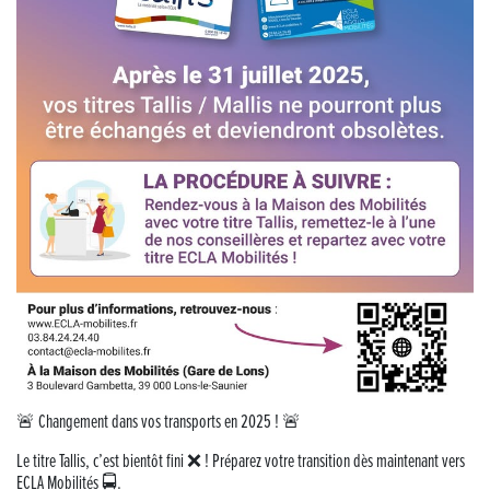
Musique dans la rue !
Retour sur la 5e édition du Tournoi Foot Civisme
Carton plein pour la Jog’in Music
Victoire pour Lons-le-Saunier !
Lutter contre la prolifération du moustique tigre sur le territoire d’ECLA
Une belle journée de découverte pour les élèves de Poligny !
Nouvelle signalétique rue Pasteur pour la Médiathèque Cinéma 4C
Summer Camp NBA Basketball School à Lons-le-Saunier !
🚨 Changement dans vos transports en 2025 ! 🚨
🇫🇷✨ Cérémonie de la Victoire du 8 mai
Le titre Tallis, c’est bientôt fini ❌ ! Préparez votre transition dès maintenant vers
ECLA Mobilités 🚍.