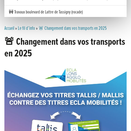
🚧 Travaux boulevard de Lattre de Tassigny (rocade)
Inauguration nouvelle station d’épuration (STEP) de Trenal
Accueil
»
Le fil d’info
»
🚨 Changement dans vos transports en 2025
🚨 Changement dans vos transports
Festival des solutions écologiques 2026
en 2025
Meilleurs voeux 2026
« France, une histoire d’amour », l’avant-première au Cinéma 4C !
Les Saisons Baroques du Jura 2025
Journée nationale de la Résistance
Dernier coup de pédale pour la Cyclosportive
Cyclosportive de La Vache qui rit : édition 2025