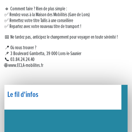
🧗‍♂️ Open d’escalade
🔹 Comment faire ? Rien de plus simple :
✅ Rendez-vous à la Maison des Mobilités (Gare de Lons)
BOCA no BECO pour le lancement du Couleurs Jazz Festival !
✅ Remettez votre titre Tallis à une conseillère
✅ Repartez avec votre nouveau titre de transport !
Concours Hippique de Saut d’Obstacles
📅 Ne tardez pas, anticipez le changement pour voyager en toute sérénité !
Une visite pleine de saveurs à La Ferme du Coq Bressan à Courlaoux !
📍 Où nous trouver ?
📌 3 Boulevard Gambetta, 39 000 Lons-le-Saunier
Un week-end placé sous le signe du souvenir et de l’émotion
📞 03.84.24.24.40
🌐 www.ECLA-mobilites.fr
Le Carnavélo 2025 a illuminé Lons-le-Saunier !
Travaux de raccordement de la nouvelle conduite d’eau à Lons-le-Saunier
Le fil d'infos
La passerelle de la Guiche du Parc des Bains a été inaugurée
Retour sur le Championnat Régional BFC de Para VTT Adapté