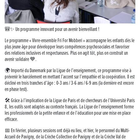
Musique dans la rue !
Retour sur la 5e édition du Tournoi Foot Civisme
🎒✨ Un programme innovant pour un avenir bienveillant !
Carton plein pour la Jog’in Music
Le programme « Vivre-ensemble Fri For Mobberi » accompagne les enfants dès le
plus jeune âge pour développer leurs compétences psychosociales et favoriser
Victoire pour Lons-le-Saunier !
des relations inclusives et respectueuses. Plus on agit tôt, plus on construit un
avenir solidaire 💙.
Lutter contre la prolifération du moustique tigre sur le territoire d’ECLA
🌍 Importé du Danemark par la Ligue de l’enseignement, ce programme vise à
prévenir le harcèlement en mettant l’accent sur l’empathie et la coopération. Il est
Une belle journée de découverte pour les élèves de Poligny !
décliné en trois tranches d’âge : 0-3 ans / 3-6 ans / 6-9 ans (la dernière est encore
en phase test).
Nouvelle signalétique rue Pasteur pour la Médiathèque Cinéma 4C
🛠️ Grâce à l’implication de la Ligue de Paris et de chercheurs de l’Université Paris
8, les outils sont adaptés au contexte français. La Ligue de l’enseignement forme
Summer Camp NBA Basketball School à Lons-le-Saunier !
les professionnels de la petite enfance et de l’éducation pour une mise en place
efficace.
🇫🇷✨ Cérémonie de la Victoire du 8 mai
📅 En février, plusieurs sessions ont déjà eu lieu, et hier, le personnel du Multi-
Accueil de Pavigny, de la Crèche Collective de Pavigny et de la Crèche Val de