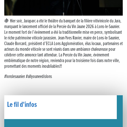
Musique dans la rue !
Retour sur la 5e édition du Tournoi Foot Civisme
🍇 Hier soir, Juraparc a été le théâtre du banquet de la filière vitivinicole du Jura,
marquant le lancement officiel de la Percée du Vin Jaune 2026 à Lons-le-Saunier.
Le moment fort de l’événement a été la traditionnelle mise en perce, symbolisant
Carton plein pour la Jog’in Music
le riche patrimoine viticole jurassien. Jean-Yves Ravier, maire de Lons-le-Saunier,
Claude Borcard, président d’ECLA Lons Agglomération, élus locaux, partenaires et
Victoire pour Lons-le-Saunier !
acteurs du monde viticole se sont réunis dans une ambiance chaleureuse pour
célébrer cette annonce tant attendue. La Percée du Vin Jaune, événement
emblématique de notre région, reviendra pour la troisième fois dans notre ville,
Lutter contre la prolifération du moustique tigre sur le territoire d’ECLA
promettant des moments inoubliables‼
Une belle journée de découverte pour les élèves de Poligny !
#lonslesaunier #allyouneedislons
Nouvelle signalétique rue Pasteur pour la Médiathèque Cinéma 4C
Summer Camp NBA Basketball School à Lons-le-Saunier !
Le fil d'infos
🇫🇷✨ Cérémonie de la Victoire du 8 mai