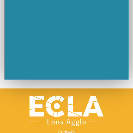
🧗‍♂️ Open d’escalade
BOCA no BECO pour le lancement du Couleurs Jazz Festival !
Concours Hippique de Saut d’Obstacles
Une visite pleine de saveurs à La Ferme du Coq Bressan à Courlaoux !
Un week-end placé sous le signe du souvenir et de l’émotion
Le Carnavélo 2025 a illuminé Lons-le-Saunier !
Travaux de raccordement de la nouvelle conduite d’eau à Lons-le-Saunier
La passerelle de la Guiche du Parc des Bains a été inaugurée
Retour sur le Championnat Régional BFC de Para VTT Adapté