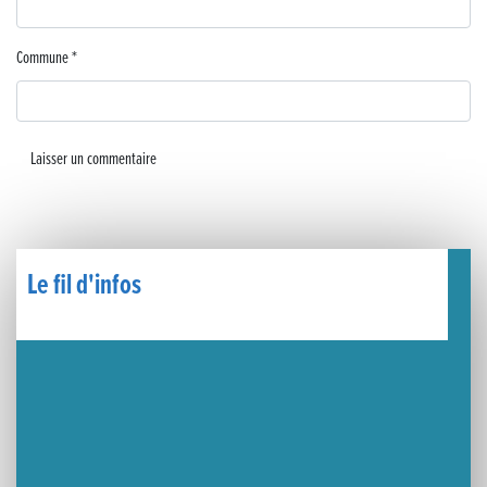
🧗‍♂️ Open d’escalade
Commune
*
BOCA no BECO pour le lancement du Couleurs Jazz Festival !
Concours Hippique de Saut d’Obstacles
Une visite pleine de saveurs à La Ferme du Coq Bressan à Courlaoux !
Un week-end placé sous le signe du souvenir et de l’émotion
Le Carnavélo 2025 a illuminé Lons-le-Saunier !
Le fil d'infos
Travaux de raccordement de la nouvelle conduite d’eau à Lons-le-Saunier
La passerelle de la Guiche du Parc des Bains a été inaugurée
Retour sur le Championnat Régional BFC de Para VTT Adapté