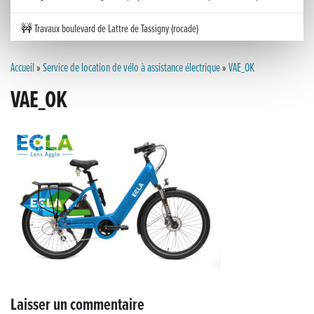
🚧 Travaux boulevard de Lattre de Tassigny (rocade)
Inauguration nouvelle station d’épuration (STEP) de Trenal
Accueil
»
Service de location de vélo à assistance électrique
»
VAE_OK
VAE_OK
Festival des solutions écologiques 2026
Meilleurs voeux 2026
« France, une histoire d’amour », l’avant-première au Cinéma 4C !
Les Saisons Baroques du Jura 2025
Journée nationale de la Résistance
Dernier coup de pédale pour la Cyclosportive
Cyclosportive de La Vache qui rit : édition 2025
Laisser un commentaire