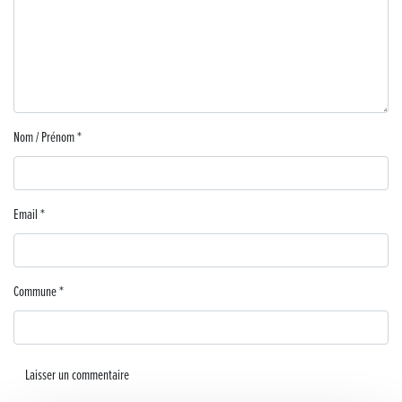
Musique dans la rue !
Retour sur la 5e édition du Tournoi Foot Civisme
Carton plein pour la Jog’in Music
Nom / Prénom
*
Victoire pour Lons-le-Saunier !
Lutter contre la prolifération du moustique tigre sur le territoire d’ECLA
Email
*
Une belle journée de découverte pour les élèves de Poligny !
Nouvelle signalétique rue Pasteur pour la Médiathèque Cinéma 4C
Commune
*
Summer Camp NBA Basketball School à Lons-le-Saunier !
🇫🇷✨ Cérémonie de la Victoire du 8 mai