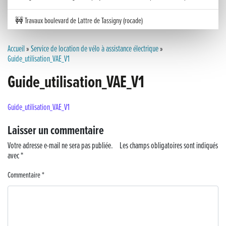
🚧 Travaux boulevard de Lattre de Tassigny (rocade)
Inauguration nouvelle station d’épuration (STEP) de Trenal
Accueil
»
Service de location de vélo à assistance électrique
»
Guide_utilisation_VAE_V1
Festival des solutions écologiques 2026
Guide_utilisation_VAE_V1
Meilleurs voeux 2026
Guide_utilisation_VAE_V1
« France, une histoire d’amour », l’avant-première au Cinéma 4C !
Laisser un commentaire
Les Saisons Baroques du Jura 2025
Votre adresse e-mail ne sera pas publiée.
Les champs obligatoires sont indiqués
avec
*
Journée nationale de la Résistance
Commentaire
*
Dernier coup de pédale pour la Cyclosportive
Cyclosportive de La Vache qui rit : édition 2025