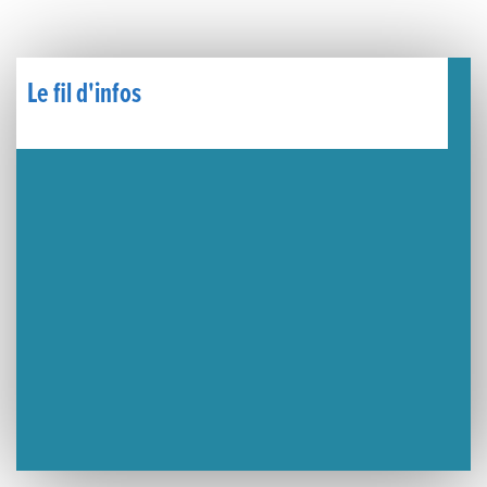
🧗‍♂️ Open d’escalade
BOCA no BECO pour le lancement du Couleurs Jazz Festival !
Le fil d'infos
Concours Hippique de Saut d’Obstacles
Une visite pleine de saveurs à La Ferme du Coq Bressan à Courlaoux !
Un week-end placé sous le signe du souvenir et de l’émotion
Le Carnavélo 2025 a illuminé Lons-le-Saunier !
Travaux de raccordement de la nouvelle conduite d’eau à Lons-le-Saunier
La passerelle de la Guiche du Parc des Bains a été inaugurée
Retour sur le Championnat Régional BFC de Para VTT Adapté