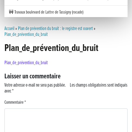
🚧 Travaux boulevard de Lattre de Tassigny (rocade)
Inauguration nouvelle station d’épuration (STEP) de Trenal
Accueil
»
Plan de prévention du bruit : le registre est ouvert
»
Plan_de_prévention_du_bruit
Festival des solutions écologiques 2026
Plan_de_prévention_du_bruit
Meilleurs voeux 2026
Plan_de_prévention_du_bruit
« France, une histoire d’amour », l’avant-première au Cinéma 4C !
Laisser un commentaire
Les Saisons Baroques du Jura 2025
Votre adresse e-mail ne sera pas publiée.
Les champs obligatoires sont indiqués
avec
*
Journée nationale de la Résistance
Commentaire
*
Dernier coup de pédale pour la Cyclosportive
Cyclosportive de La Vache qui rit : édition 2025