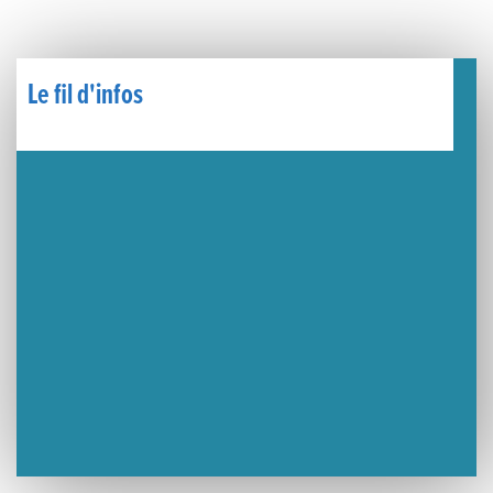
🧗‍♂️ Open d’escalade
BOCA no BECO pour le lancement du Couleurs Jazz Festival !
Le fil d'infos
Concours Hippique de Saut d’Obstacles
Une visite pleine de saveurs à La Ferme du Coq Bressan à Courlaoux !
Un week-end placé sous le signe du souvenir et de l’émotion
Le Carnavélo 2025 a illuminé Lons-le-Saunier !
Travaux de raccordement de la nouvelle conduite d’eau à Lons-le-Saunier
La passerelle de la Guiche du Parc des Bains a été inaugurée
Retour sur le Championnat Régional BFC de Para VTT Adapté