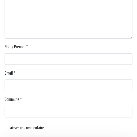
Musique dans la rue !
Retour sur la 5e édition du Tournoi Foot Civisme
Carton plein pour la Jog’in Music
Nom / Prénom
*
Victoire pour Lons-le-Saunier !
Lutter contre la prolifération du moustique tigre sur le territoire d’ECLA
Email
*
Une belle journée de découverte pour les élèves de Poligny !
Nouvelle signalétique rue Pasteur pour la Médiathèque Cinéma 4C
Commune
*
Summer Camp NBA Basketball School à Lons-le-Saunier !
🇫🇷✨ Cérémonie de la Victoire du 8 mai