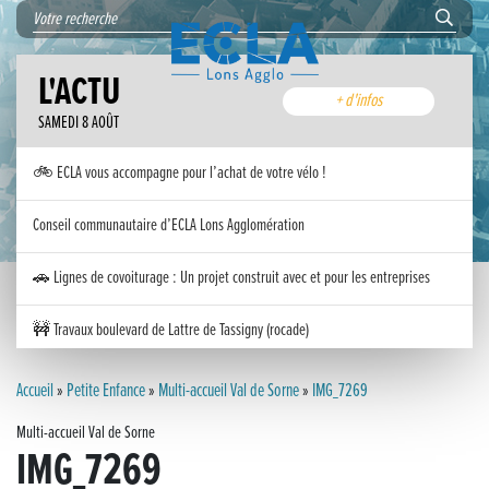
L'ACTU
+ d'infos
SAMEDI 8 AOÛT
🚲 ECLA vous accompagne pour l’achat de votre vélo !
Conseil communautaire d’ECLA Lons Agglomération
🚗 Lignes de covoiturage : Un projet construit avec et pour les entreprises
🚧 Travaux boulevard de Lattre de Tassigny (rocade)
Inauguration nouvelle station d’épuration (STEP) de Trenal
Accueil
»
Petite Enfance
»
Multi-accueil Val de Sorne
»
IMG_7269
Multi-accueil Val de Sorne
Festival des solutions écologiques 2026
IMG_7269
Meilleurs voeux 2026