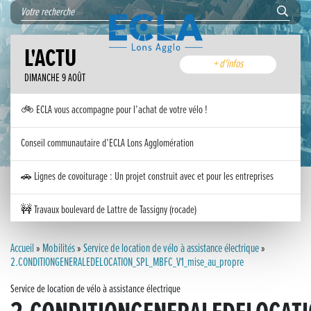
L'ACTU
+ d'infos
DIMANCHE 9 AOÛT
🚲 ECLA vous accompagne pour l’achat de votre vélo !
Conseil communautaire d’ECLA Lons Agglomération
🚗 Lignes de covoiturage : Un projet construit avec et pour les entreprises
🚧 Travaux boulevard de Lattre de Tassigny (rocade)
Inauguration nouvelle station d’épuration (STEP) de Trenal
Accueil
»
Mobilités
»
Service de location de vélo à assistance électrique
»
2.CONDITIONGENERALEDELOCATION_SPL_MBFC_V1_mise_au_propre
Festival des solutions écologiques 2026
Service de location de vélo à assistance électrique
Meilleurs voeux 2026