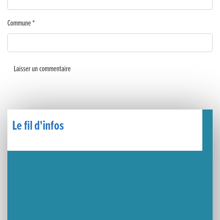
🧗‍♂️ Open d’escalade
Commune
*
BOCA no BECO pour le lancement du Couleurs Jazz Festival !
Concours Hippique de Saut d’Obstacles
Une visite pleine de saveurs à La Ferme du Coq Bressan à Courlaoux !
Un week-end placé sous le signe du souvenir et de l’émotion
Le Carnavélo 2025 a illuminé Lons-le-Saunier !
Le fil d'infos
Travaux de raccordement de la nouvelle conduite d’eau à Lons-le-Saunier
La passerelle de la Guiche du Parc des Bains a été inaugurée
Retour sur le Championnat Régional BFC de Para VTT Adapté