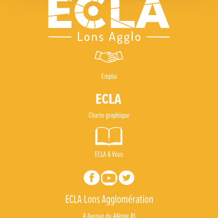
🧗‍♂️ Open d’escalade
BOCA no BECO pour le lancement du Couleurs Jazz Festival !
Concours Hippique de Saut d’Obstacles
Une visite pleine de saveurs à La Ferme du Coq Bressan à Courlaoux !
Emploi
Un week-end placé sous le signe du souvenir et de l’émotion
Charte graphique
Le Carnavélo 2025 a illuminé Lons-le-Saunier !
Travaux de raccordement de la nouvelle conduite d’eau à Lons-le-Saunier
ECLA & Vous
La passerelle de la Guiche du Parc des Bains a été inaugurée
Retour sur le Championnat Régional BFC de Para VTT Adapté
ECLA Lons Agglomération
4 Avenue du 44ème RI