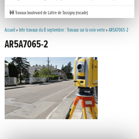
🚧 Travaux boulevard de Lattre de Tassigny (rocade)
Inauguration nouvelle station d’épuration (STEP) de Trenal
Accueil
»
Info travaux du 8 septembre : Travaux sur la voie verte
»
AR5A7065-2
AR5A7065-2
Festival des solutions écologiques 2026
Meilleurs voeux 2026
« France, une histoire d’amour », l’avant-première au Cinéma 4C !
Les Saisons Baroques du Jura 2025
Journée nationale de la Résistance
Dernier coup de pédale pour la Cyclosportive
Cyclosportive de La Vache qui rit : édition 2025