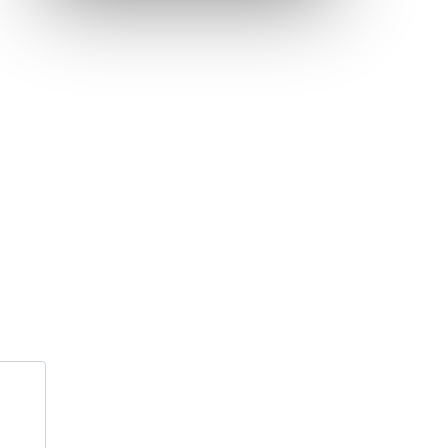
Inauguration nouvelle station d’épuration (STEP) de
Trenal
Festival des solutions écologiques 2026
Meilleurs voeux 2026
« France, une histoire d’amour », l’avant-première
au Cinéma 4C !
Les Saisons Baroques du Jura 2025
Journée nationale de la Résistance
Dernier coup de pédale pour la Cyclosportive
Cyclosportive de La Vache qui rit : édition 2025
Musique dans la rue !