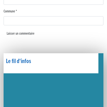
🧗‍♂️ Open d’escalade
Commune
*
BOCA no BECO pour le lancement du Couleurs Jazz Festival !
Concours Hippique de Saut d’Obstacles
Une visite pleine de saveurs à La Ferme du Coq Bressan à Courlaoux !
Un week-end placé sous le signe du souvenir et de l’émotion
Le Carnavélo 2025 a illuminé Lons-le-Saunier !
Le fil d'infos
Travaux de raccordement de la nouvelle conduite d’eau à Lons-le-Saunier
La passerelle de la Guiche du Parc des Bains a été inaugurée
Retour sur le Championnat Régional BFC de Para VTT Adapté