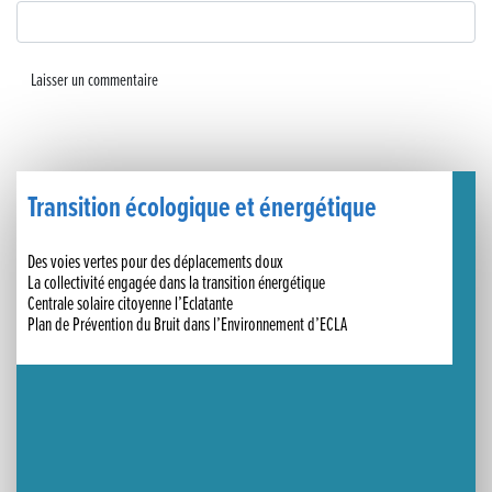
Un week-end placé sous le signe du souvenir et de l’émotion
Le Carnavélo 2025 a illuminé Lons-le-Saunier !
Travaux de raccordement de la nouvelle conduite d’eau à Lons-le-Saunier
La passerelle de la Guiche du Parc des Bains a été inaugurée
Transition écologique et énergétique
Retour sur le Championnat Régional BFC de Para VTT Adapté
Des voies vertes pour des déplacements doux
La collectivité engagée dans la transition énergétique
Centrale solaire citoyenne l’Eclatante
Plan de Prévention du Bruit dans l’Environnement d’ECLA