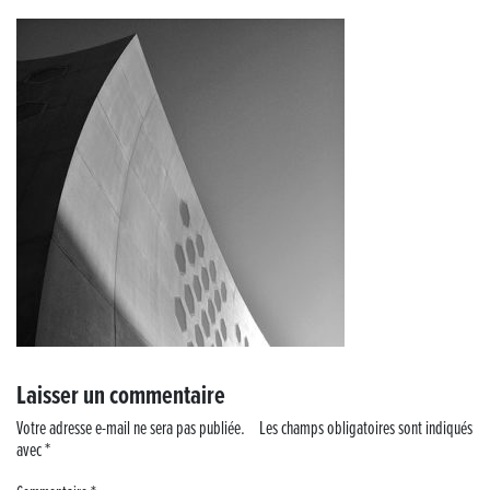
« France, une histoire d’amour », l’avant-première au Cinéma 4C !
Les Saisons Baroques du Jura 2025
Journée nationale de la Résistance
Dernier coup de pédale pour la Cyclosportive
Cyclosportive de La Vache qui rit : édition 2025
Musique dans la rue !
Retour sur la 5e édition du Tournoi Foot Civisme
Laisser un commentaire
Carton plein pour la Jog’in Music
Votre adresse e-mail ne sera pas publiée.
Les champs obligatoires sont indiqués
avec
*
Victoire pour Lons-le-Saunier !