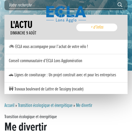
L'ACTU
+ d'infos
DIMANCHE 9 AOÛT
🚲 ECLA vous accompagne pour l’achat de votre vélo !
Conseil communautaire d’ECLA Lons Agglomération
🚗 Lignes de covoiturage : Un projet construit avec et pour les entreprises
🚧 Travaux boulevard de Lattre de Tassigny (rocade)
Inauguration nouvelle station d’épuration (STEP) de Trenal
Accueil
»
Transition écologique et énergétique
»
Me divertir
Transition écologique et énergétique
Festival des solutions écologiques 2026
Me divertir
Meilleurs voeux 2026