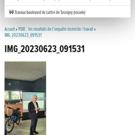
🚧 Travaux boulevard de Lattre de Tassigny (rocade)
Inauguration nouvelle station d’épuration (STEP) de Trenal
Accueil
»
PDIE : les résultats de l’enquête domicile / travail
»
IMG_20230623_091531
Festival des solutions écologiques 2026
IMG_20230623_091531
Meilleurs voeux 2026
« France, une histoire d’amour », l’avant-première au Cinéma 4C !
Les Saisons Baroques du Jura 2025
Journée nationale de la Résistance
Dernier coup de pédale pour la Cyclosportive
Cyclosportive de La Vache qui rit : édition 2025