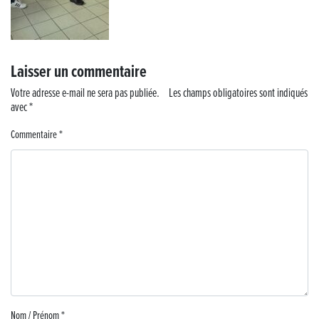
Musique dans la rue !
Retour sur la 5e édition du Tournoi Foot Civisme
Laisser un commentaire
Carton plein pour la Jog’in Music
Votre adresse e-mail ne sera pas publiée.
Les champs obligatoires sont indiqués
avec
*
Victoire pour Lons-le-Saunier !
Commentaire
*
Lutter contre la prolifération du moustique tigre sur le territoire d’ECLA
Une belle journée de découverte pour les élèves de Poligny !
Nouvelle signalétique rue Pasteur pour la Médiathèque Cinéma 4C
Summer Camp NBA Basketball School à Lons-le-Saunier !
🇫🇷✨ Cérémonie de la Victoire du 8 mai
Nom / Prénom
*