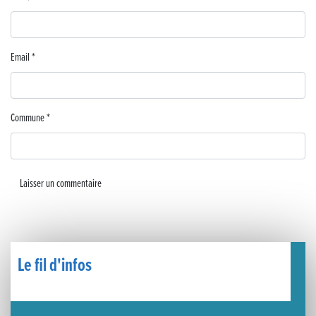
🧗‍♂️ Open d’escalade
BOCA no BECO pour le lancement du Couleurs Jazz Festival !
Email
*
Concours Hippique de Saut d’Obstacles
Une visite pleine de saveurs à La Ferme du Coq Bressan à Courlaoux !
Commune
*
Un week-end placé sous le signe du souvenir et de l’émotion
Le Carnavélo 2025 a illuminé Lons-le-Saunier !
Travaux de raccordement de la nouvelle conduite d’eau à Lons-le-Saunier
La passerelle de la Guiche du Parc des Bains a été inaugurée
Le fil d'infos
Retour sur le Championnat Régional BFC de Para VTT Adapté