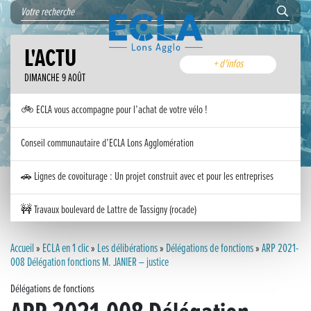
L'ACTU
+ d'infos
DIMANCHE 9 AOÛT
🚲 ECLA vous accompagne pour l’achat de votre vélo !
Conseil communautaire d’ECLA Lons Agglomération
🚗 Lignes de covoiturage : Un projet construit avec et pour les entreprises
🚧 Travaux boulevard de Lattre de Tassigny (rocade)
Inauguration nouvelle station d’épuration (STEP) de Trenal
Accueil
»
ECLA en 1 clic
»
Les délibérations
»
Délégations de fonctions
»
ARP 2021-
008 Délégation fonctions M. JANIER – justice
Festival des solutions écologiques 2026
Délégations de fonctions
Meilleurs voeux 2026