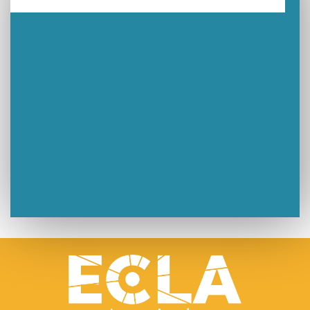
Un week-end placé sous le signe du souvenir et de l’émotion
Le Carnavélo 2025 a illuminé Lons-le-Saunier !
Travaux de raccordement de la nouvelle conduite d’eau à Lons-le-Saunier
La passerelle de la Guiche du Parc des Bains a été inaugurée
Retour sur le Championnat Régional BFC de Para VTT Adapté