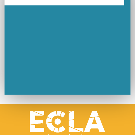
Un week-end placé sous le signe du souvenir et de l’émotion
Le Carnavélo 2025 a illuminé Lons-le-Saunier !
Travaux de raccordement de la nouvelle conduite d’eau à Lons-le-Saunier
La passerelle de la Guiche du Parc des Bains a été inaugurée
Retour sur le Championnat Régional BFC de Para VTT Adapté