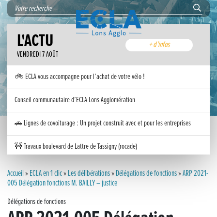
L'ACTU
+ d'infos
VENDREDI 7 AOÛT
🚲 ECLA vous accompagne pour l’achat de votre vélo !
Conseil communautaire d’ECLA Lons Agglomération
🚗 Lignes de covoiturage : Un projet construit avec et pour les entreprises
🚧 Travaux boulevard de Lattre de Tassigny (rocade)
Inauguration nouvelle station d’épuration (STEP) de Trenal
Accueil
»
ECLA en 1 clic
»
Les délibérations
»
Délégations de fonctions
»
ARP 2021-
005 Délégation fonctions M. BAILLY – justice
Festival des solutions écologiques 2026
Délégations de fonctions
Meilleurs voeux 2026