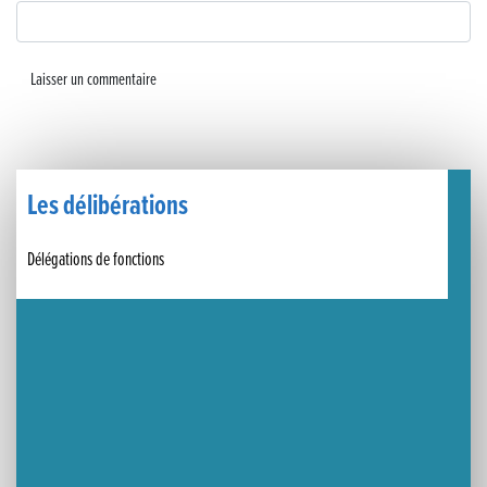
Un week-end placé sous le signe du souvenir et de l’émotion
Le Carnavélo 2025 a illuminé Lons-le-Saunier !
Travaux de raccordement de la nouvelle conduite d’eau à Lons-le-Saunier
La passerelle de la Guiche du Parc des Bains a été inaugurée
Les délibérations
Retour sur le Championnat Régional BFC de Para VTT Adapté
Délégations de fonctions