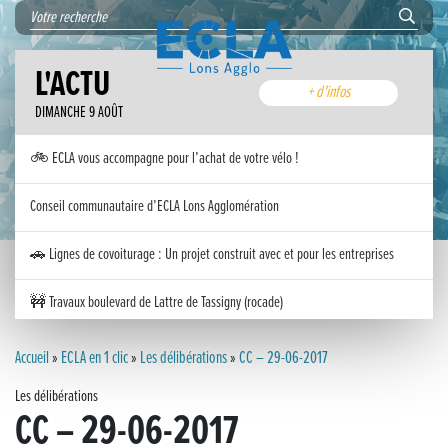
L'ACTU
+ d'infos
DIMANCHE 9 AOÛT
🚲 ECLA vous accompagne pour l’achat de votre vélo !
Conseil communautaire d’ECLA Lons Agglomération
🚗 Lignes de covoiturage : Un projet construit avec et pour les entreprises
🚧 Travaux boulevard de Lattre de Tassigny (rocade)
Inauguration nouvelle station d’épuration (STEP) de Trenal
Accueil
»
ECLA en 1 clic
»
Les délibérations
»
CC – 29-06-2017
Les délibérations
Festival des solutions écologiques 2026
CC – 29-06-2017
Meilleurs voeux 2026