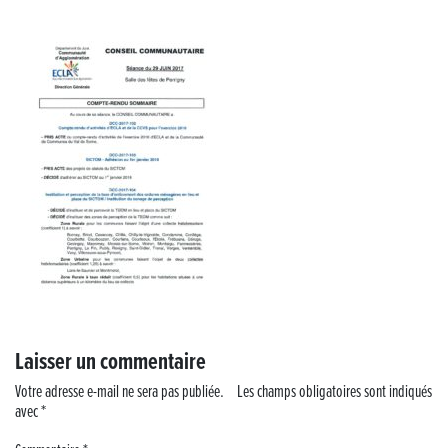
« France, une histoire d’amour », l’avant-première au Cinéma 4C !
Les Saisons Baroques du Jura 2025
Journée nationale de la Résistance
Dernier coup de pédale pour la Cyclosportive
Cyclosportive de La Vache qui rit : édition 2025
Musique dans la rue !
Retour sur la 5e édition du Tournoi Foot Civisme
Laisser un commentaire
Carton plein pour la Jog’in Music
Votre adresse e-mail ne sera pas publiée.
Les champs obligatoires sont indiqués
avec
*
Victoire pour Lons-le-Saunier !