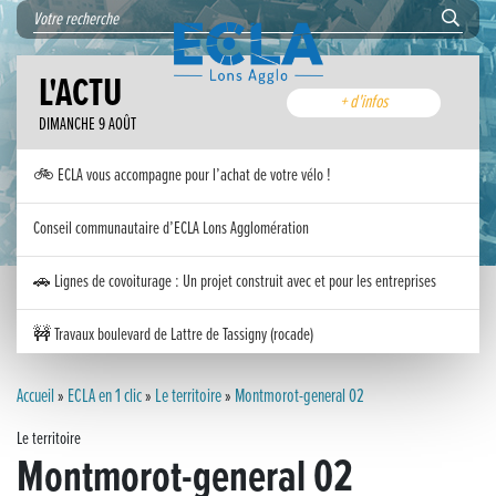
L'ACTU
+ d'infos
DIMANCHE 9 AOÛT
🚲 ECLA vous accompagne pour l’achat de votre vélo !
Conseil communautaire d’ECLA Lons Agglomération
🚗 Lignes de covoiturage : Un projet construit avec et pour les entreprises
🚧 Travaux boulevard de Lattre de Tassigny (rocade)
Inauguration nouvelle station d’épuration (STEP) de Trenal
Accueil
»
ECLA en 1 clic
»
Le territoire
»
Montmorot-general 02
Le territoire
Festival des solutions écologiques 2026
Montmorot-general 02
Meilleurs voeux 2026