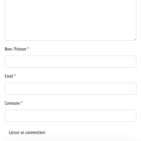
Lutter contre la prolifération du moustique tigre sur le territoire d’ECLA
Une belle journée de découverte pour les élèves de Poligny !
Nouvelle signalétique rue Pasteur pour la Médiathèque Cinéma 4C
Nom / Prénom
*
Summer Camp NBA Basketball School à Lons-le-Saunier !
🇫🇷✨ Cérémonie de la Victoire du 8 mai
Email
*
🧗‍♂️ Open d’escalade
BOCA no BECO pour le lancement du Couleurs Jazz Festival !
Commune
*
Concours Hippique de Saut d’Obstacles
Une visite pleine de saveurs à La Ferme du Coq Bressan à Courlaoux !