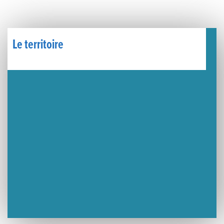
Un week-end placé sous le signe du souvenir et de l’émotion
Le Carnavélo 2025 a illuminé Lons-le-Saunier !
Le territoire
Travaux de raccordement de la nouvelle conduite d’eau à Lons-le-Saunier
La passerelle de la Guiche du Parc des Bains a été inaugurée
Retour sur le Championnat Régional BFC de Para VTT Adapté