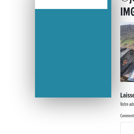
IM
« France, une histoire d’amour », l’avant-première au Cinéma 4C
Les Saisons Baroques du Jura 2025
Journée nationale de la Résistance
Dernier coup de pédale pour la Cyclosportive
Cyclosportive de La Vache qui rit : édition 2025
Musique dans la rue !
Laiss
Retour sur la 5e édition du Tournoi Foot Civisme
Votre adr
Carton plein pour la Jog’in Music
Comment
Victoire pour Lons-le-Saunier !