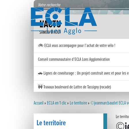
L'ACTU
SAMEDI 8 AOÛT
🚲 ECLA vous accompagne pour l’achat de votre vélo !
Conseil communautaire d’ECLA Lons Agglomération
🚗 Lignes de covoiturage : Un projet construit avec et pour les e
🚧 Travaux boulevard de Lattre de Tassigny (rocade)
Inauguration nouvelle station d’épuration (STEP) de Trenal
Accueil
»
ECLA en 1 clic
»
Le territoire
»
©jeanmarcbaudet ECLA vo
Festival des solutions écologiques 2026
Le territo
Le territoire
©je
Meilleurs voeux 2026