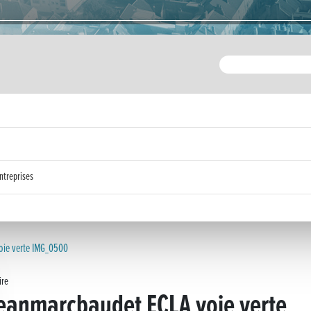
ntreprises
ie verte IMG_0500
ire
anmarcbaudet ECLA voie verte