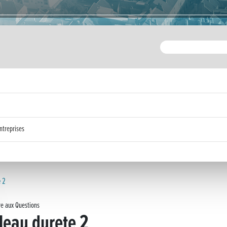
ntreprises
e 2
re aux Questions
leau durete 2