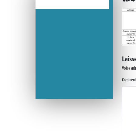
« France, une histoire d’amour », l’avant-première au Cinéma 4C
Les Saisons Baroques du Jura 2025
Journée nationale de la Résistance
Dernier coup de pédale pour la Cyclosportive
Laiss
Votre adr
Cyclosportive de La Vache qui rit : édition 2025
Comment
Musique dans la rue !
Retour sur la 5e édition du Tournoi Foot Civisme
Carton plein pour la Jog’in Music
Victoire pour Lons-le-Saunier !