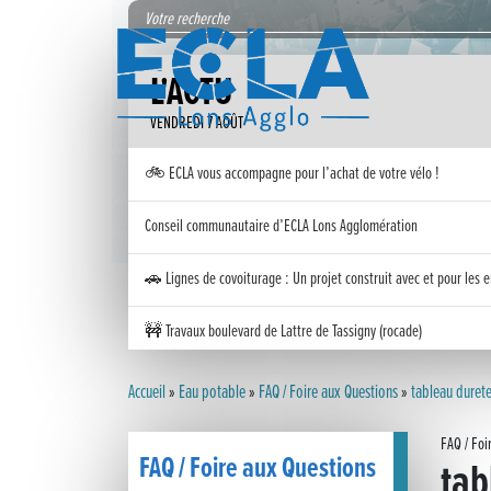
L'ACTU
VENDREDI 7 AOÛT
🚲 ECLA vous accompagne pour l’achat de votre vélo !
Conseil communautaire d’ECLA Lons Agglomération
🚗 Lignes de covoiturage : Un projet construit avec et pour les e
🚧 Travaux boulevard de Lattre de Tassigny (rocade)
Inauguration nouvelle station d’épuration (STEP) de Trenal
Accueil
»
Eau potable
»
FAQ / Foire aux Questions
»
tableau duret
Festival des solutions écologiques 2026
FAQ / Foi
FAQ / Foire aux Questions
tab
Meilleurs voeux 2026