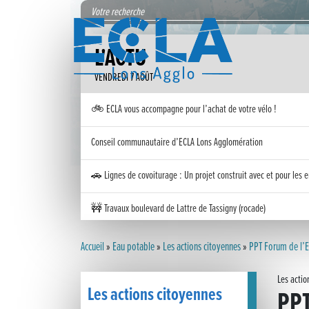
L'ACTU
VENDREDI 7 AOÛT
🚲 ECLA vous accompagne pour l’achat de votre vélo !
Conseil communautaire d’ECLA Lons Agglomération
🚗 Lignes de covoiturage : Un projet construit avec et pour les e
🚧 Travaux boulevard de Lattre de Tassigny (rocade)
Inauguration nouvelle station d’épuration (STEP) de Trenal
Accueil
»
Eau potable
»
Les actions citoyennes
»
PPT Forum de l’
Festival des solutions écologiques 2026
Les actio
Les actions citoyennes
PPT
Meilleurs voeux 2026