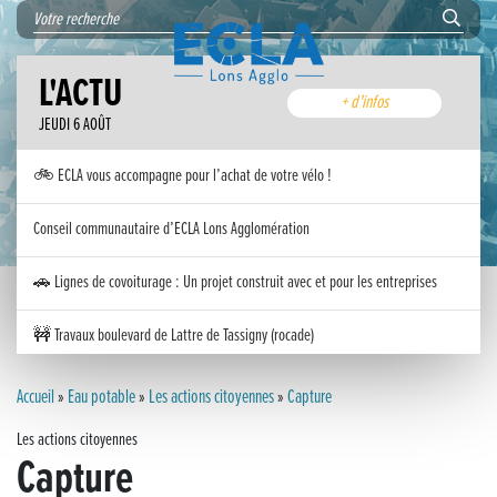
L'ACTU
+ d'infos
JEUDI 6 AOÛT
🚲 ECLA vous accompagne pour l’achat de votre vélo !
Conseil communautaire d’ECLA Lons Agglomération
🚗 Lignes de covoiturage : Un projet construit avec et pour les entreprises
🚧 Travaux boulevard de Lattre de Tassigny (rocade)
Inauguration nouvelle station d’épuration (STEP) de Trenal
Accueil
»
Eau potable
»
Les actions citoyennes
»
Capture
Les actions citoyennes
Festival des solutions écologiques 2026
Capture
Meilleurs voeux 2026