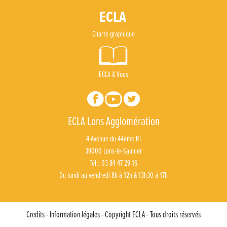
Un week-end placé sous le signe du souvenir et de l’émotion
Le Carnavélo 2025 a illuminé Lons-le-Saunier !
Charte graphique
Travaux de raccordement de la nouvelle conduite d’eau à Lons-le-Saunier
ECLA & Vous
La passerelle de la Guiche du Parc des Bains a été inaugurée
Retour sur le Championnat Régional BFC de Para VTT Adapté
ECLA Lons Agglomération
4 Avenue du 44ème RI
39000 Lons-le-Saunier
Tél : 03 84 47 29 16
Du lundi au vendredi 8h à 12h & 13h30 à 17h
Credits - Information légales - Copyright ECLA - Tous droits réservés