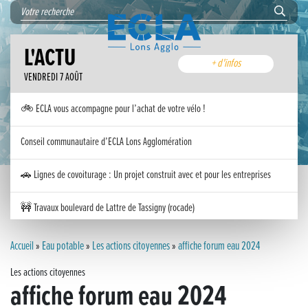
L'ACTU
+ d'infos
VENDREDI 7 AOÛT
🚲 ECLA vous accompagne pour l’achat de votre vélo !
Conseil communautaire d’ECLA Lons Agglomération
🚗 Lignes de covoiturage : Un projet construit avec et pour les entreprises
🚧 Travaux boulevard de Lattre de Tassigny (rocade)
Inauguration nouvelle station d’épuration (STEP) de Trenal
Accueil
»
Eau potable
»
Les actions citoyennes
»
affiche forum eau 2024
Les actions citoyennes
Festival des solutions écologiques 2026
affiche forum eau 2024
Meilleurs voeux 2026