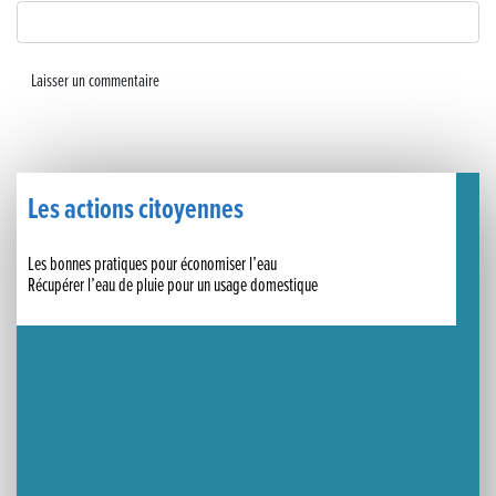
Un week-end placé sous le signe du souvenir et de l’émotion
Le Carnavélo 2025 a illuminé Lons-le-Saunier !
Travaux de raccordement de la nouvelle conduite d’eau à Lons-le-Saunier
La passerelle de la Guiche du Parc des Bains a été inaugurée
Les actions citoyennes
Retour sur le Championnat Régional BFC de Para VTT Adapté
Les bonnes pratiques pour économiser l’eau
Récupérer l’eau de pluie pour un usage domestique