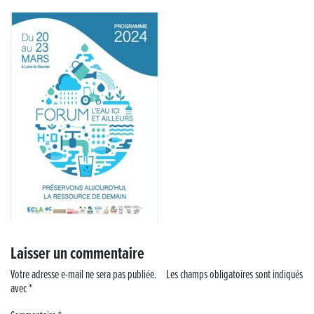
« France, une histoire d’amour », l’avant-première au Cinéma 4C !
Les Saisons Baroques du Jura 2025
Journée nationale de la Résistance
Dernier coup de pédale pour la Cyclosportive
Cyclosportive de La Vache qui rit : édition 2025
Musique dans la rue !
Retour sur la 5e édition du Tournoi Foot Civisme
Laisser un commentaire
Carton plein pour la Jog’in Music
Votre adresse e-mail ne sera pas publiée.
Les champs obligatoires sont indiqués
avec
*
Victoire pour Lons-le-Saunier !