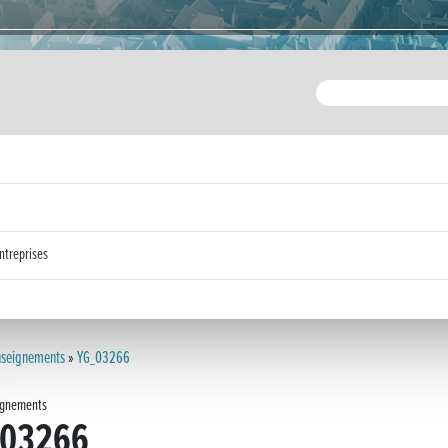
ntreprises
nseignements
»
YG_03266
ignements
_03266