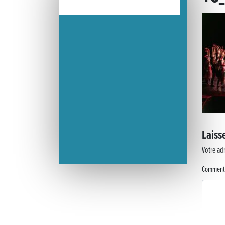
« France, une histoire d’amour », l’avant-première au Cinéma 4C
Les Saisons Baroques du Jura 2025
Journée nationale de la Résistance
Dernier coup de pédale pour la Cyclosportive
Cyclosportive de La Vache qui rit : édition 2025
Laiss
Musique dans la rue !
Votre adr
Retour sur la 5e édition du Tournoi Foot Civisme
Comment
Carton plein pour la Jog’in Music
Victoire pour Lons-le-Saunier !