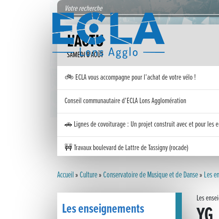
L'ACTU
SAMEDI 8 AOÛT
🚲 ECLA vous accompagne pour l’achat de votre vélo !
Conseil communautaire d’ECLA Lons Agglomération
🚗 Lignes de covoiturage : Un projet construit avec et pour les e
🚧 Travaux boulevard de Lattre de Tassigny (rocade)
Inauguration nouvelle station d’épuration (STEP) de Trenal
Accueil
»
Culture
»
Conservatoire de Musique et de Danse
»
Les e
Festival des solutions écologiques 2026
Les ense
Les enseignements
YG
Meilleurs voeux 2026