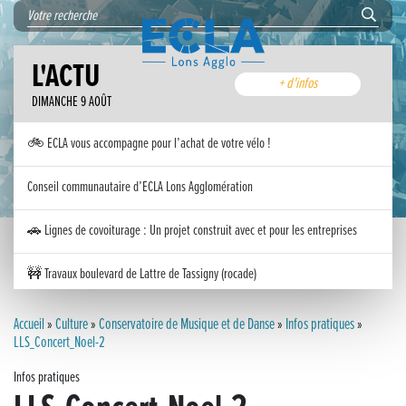
L'ACTU
+ d'infos
DIMANCHE 9 AOÛT
🚲 ECLA vous accompagne pour l’achat de votre vélo !
Conseil communautaire d’ECLA Lons Agglomération
🚗 Lignes de covoiturage : Un projet construit avec et pour les entreprises
🚧 Travaux boulevard de Lattre de Tassigny (rocade)
Inauguration nouvelle station d’épuration (STEP) de Trenal
Accueil
»
Culture
»
Conservatoire de Musique et de Danse
»
Infos pratiques
»
LLS_Concert_Noel-2
Festival des solutions écologiques 2026
Infos pratiques
Meilleurs voeux 2026