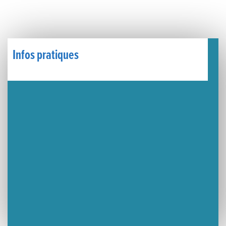
Un week-end placé sous le signe du souvenir et de l’émotion
Le Carnavélo 2025 a illuminé Lons-le-Saunier !
Infos pratiques
Travaux de raccordement de la nouvelle conduite d’eau à Lons-le-Saunier
La passerelle de la Guiche du Parc des Bains a été inaugurée
Retour sur le Championnat Régional BFC de Para VTT Adapté