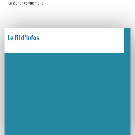
🧗‍♂️ Open d’escalade
BOCA no BECO pour le lancement du Couleurs Jazz Festival !
Concours Hippique de Saut d’Obstacles
Le fil d'infos
Une visite pleine de saveurs à La Ferme du Coq Bressan à Courlaoux !
Un week-end placé sous le signe du souvenir et de l’émotion
Le Carnavélo 2025 a illuminé Lons-le-Saunier !
Travaux de raccordement de la nouvelle conduite d’eau à Lons-le-Saunier
La passerelle de la Guiche du Parc des Bains a été inaugurée
Retour sur le Championnat Régional BFC de Para VTT Adapté