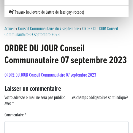
🚧 Travaux boulevard de Lattre de Tassigny (rocade)
Inauguration nouvelle station d’épuration (STEP) de Trenal
Accueil
»
Conseil Communautaire du 7 septembre
»
ORDRE DU JOUR Conseil
Communautaire 07 septembre 2023
Festival des solutions écologiques 2026
ORDRE DU JOUR Conseil
Meilleurs voeux 2026
Communautaire 07 septembre 2023
« France, une histoire d’amour », l’avant-première au Cinéma 4C !
ORDRE DU JOUR Conseil Communautaire 07 septembre 2023
Les Saisons Baroques du Jura 2025
Laisser un commentaire
Votre adresse e-mail ne sera pas publiée.
Journée nationale de la Résistance
Les champs obligatoires sont indiqués
avec
*
Dernier coup de pédale pour la Cyclosportive
Commentaire
*
Cyclosportive de La Vache qui rit : édition 2025