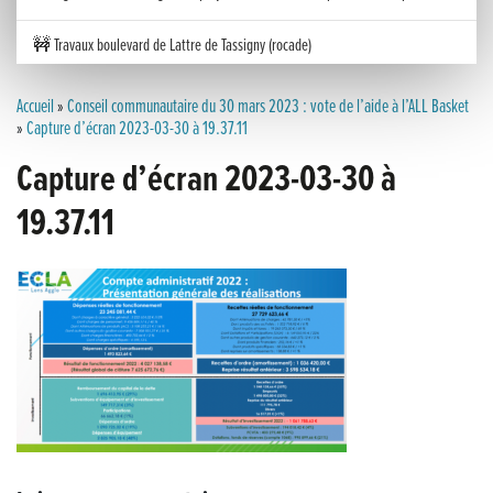
🚧 Travaux boulevard de Lattre de Tassigny (rocade)
Inauguration nouvelle station d’épuration (STEP) de Trenal
Accueil
»
Conseil communautaire du 30 mars 2023 : vote de l’aide à l’ALL Basket
»
Capture d’écran 2023-03-30 à 19.37.11
Festival des solutions écologiques 2026
Capture d’écran 2023-03-30 à
Meilleurs voeux 2026
19.37.11
« France, une histoire d’amour », l’avant-première au Cinéma 4C !
Les Saisons Baroques du Jura 2025
Journée nationale de la Résistance
Dernier coup de pédale pour la Cyclosportive
Cyclosportive de La Vache qui rit : édition 2025