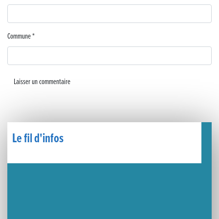
🧗‍♂️ Open d’escalade
BOCA no BECO pour le lancement du Couleurs Jazz Festival !
Commune
*
Concours Hippique de Saut d’Obstacles
Une visite pleine de saveurs à La Ferme du Coq Bressan à Courlaoux !
Un week-end placé sous le signe du souvenir et de l’émotion
Le Carnavélo 2025 a illuminé Lons-le-Saunier !
Le fil d'infos
Travaux de raccordement de la nouvelle conduite d’eau à Lons-le-Saunier
La passerelle de la Guiche du Parc des Bains a été inaugurée
Retour sur le Championnat Régional BFC de Para VTT Adapté