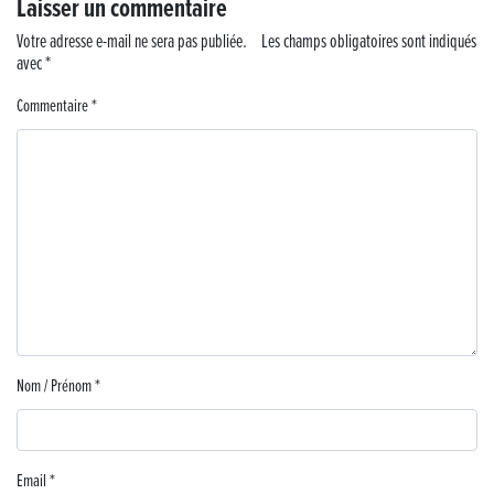
Laisser un commentaire
Musique dans la rue !
Votre adresse e-mail ne sera pas publiée.
Les champs obligatoires sont indiqués
avec
*
Retour sur la 5e édition du Tournoi Foot Civisme
Commentaire
*
Carton plein pour la Jog’in Music
Victoire pour Lons-le-Saunier !
Lutter contre la prolifération du moustique tigre sur le territoire d’ECLA
Une belle journée de découverte pour les élèves de Poligny !
Nouvelle signalétique rue Pasteur pour la Médiathèque Cinéma 4C
Nom / Prénom
*
Summer Camp NBA Basketball School à Lons-le-Saunier !
🇫🇷✨ Cérémonie de la Victoire du 8 mai
Email
*