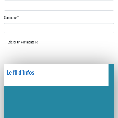
🧗‍♂️ Open d’escalade
BOCA no BECO pour le lancement du Couleurs Jazz Festival !
Commune
*
Concours Hippique de Saut d’Obstacles
Une visite pleine de saveurs à La Ferme du Coq Bressan à Courlaoux !
Un week-end placé sous le signe du souvenir et de l’émotion
Le Carnavélo 2025 a illuminé Lons-le-Saunier !
Le fil d'infos
Travaux de raccordement de la nouvelle conduite d’eau à Lons-le-Saunier
La passerelle de la Guiche du Parc des Bains a été inaugurée
Retour sur le Championnat Régional BFC de Para VTT Adapté