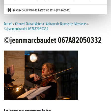
🚧 Travaux boulevard de Lattre de Tassigny (rocade)
Inauguration nouvelle station d’épuration (STEP) de Trenal
Accueil
»
Concert Stabat Mater à l’Abbaye de Baume-les-Messieurs
»
©jeanmarcbaudet 067A82050332
Festival des solutions écologiques 2026
©jeanmarcbaudet 067A82050332
Meilleurs voeux 2026
« France, une histoire d’amour », l’avant-première au Cinéma 4C !
Les Saisons Baroques du Jura 2025
Journée nationale de la Résistance
Dernier coup de pédale pour la Cyclosportive
Cyclosportive de La Vache qui rit : édition 2025