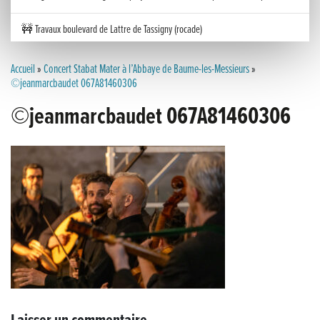
🚧 Travaux boulevard de Lattre de Tassigny (rocade)
Inauguration nouvelle station d’épuration (STEP) de Trenal
Accueil
»
Concert Stabat Mater à l’Abbaye de Baume-les-Messieurs
»
©jeanmarcbaudet 067A81460306
Festival des solutions écologiques 2026
©jeanmarcbaudet 067A81460306
Meilleurs voeux 2026
« France, une histoire d’amour », l’avant-première au Cinéma 4C !
Les Saisons Baroques du Jura 2025
Journée nationale de la Résistance
Dernier coup de pédale pour la Cyclosportive
Cyclosportive de La Vache qui rit : édition 2025