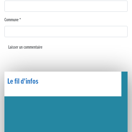
🧗‍♂️ Open d’escalade
BOCA no BECO pour le lancement du Couleurs Jazz Festival !
Commune
*
Concours Hippique de Saut d’Obstacles
Une visite pleine de saveurs à La Ferme du Coq Bressan à Courlaoux !
Un week-end placé sous le signe du souvenir et de l’émotion
Le Carnavélo 2025 a illuminé Lons-le-Saunier !
Le fil d'infos
Travaux de raccordement de la nouvelle conduite d’eau à Lons-le-Saunier
La passerelle de la Guiche du Parc des Bains a été inaugurée
Retour sur le Championnat Régional BFC de Para VTT Adapté