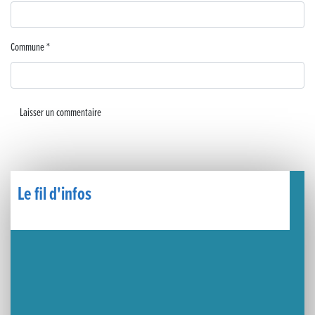
🧗‍♂️ Open d’escalade
BOCA no BECO pour le lancement du Couleurs Jazz Festival !
Commune
*
Concours Hippique de Saut d’Obstacles
Une visite pleine de saveurs à La Ferme du Coq Bressan à Courlaoux !
Un week-end placé sous le signe du souvenir et de l’émotion
Le Carnavélo 2025 a illuminé Lons-le-Saunier !
Le fil d'infos
Travaux de raccordement de la nouvelle conduite d’eau à Lons-le-Saunier
La passerelle de la Guiche du Parc des Bains a été inaugurée
Retour sur le Championnat Régional BFC de Para VTT Adapté