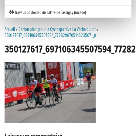
🚧 Travaux boulevard de Lattre de Tassigny (rocade)
Inauguration nouvelle station d’épuration (STEP) de Trenal
Accueil
»
Carton plein pour la Cyclosportive La Vache qui rit
»
350127617_697106345507594_7728296705146235071_n
Festival des solutions écologiques 2026
350127617_697106345507594_77282
Meilleurs voeux 2026
« France, une histoire d’amour », l’avant-première au Cinéma 4C !
Les Saisons Baroques du Jura 2025
Journée nationale de la Résistance
Dernier coup de pédale pour la Cyclosportive
Cyclosportive de La Vache qui rit : édition 2025