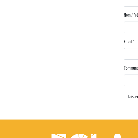
Lutter contre la prolifération du moustique tigre sur le territoire
Nom / P
Une belle journée de découverte pour les élèves de Poligny !
Nouvelle signalétique rue Pasteur pour la Médiathèque Cinéma 
Email
*
Summer Camp NBA Basketball School à Lons-le-Saunier !
Commun
🇫🇷✨ Cérémonie de la Victoire du 8 mai
🧗‍♂️ Open d’escalade
BOCA no BECO pour le lancement du Couleurs Jazz Festival !
Concours Hippique de Saut d’Obstacles
Une visite pleine de saveurs à La Ferme du Coq Bressan à Courla