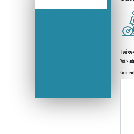
« France, une histoire d’amour », l’avant-première au Cinéma 4C
Les Saisons Baroques du Jura 2025
Journée nationale de la Résistance
Laiss
Dernier coup de pédale pour la Cyclosportive
Votre adr
Cyclosportive de La Vache qui rit : édition 2025
Comment
Musique dans la rue !
Retour sur la 5e édition du Tournoi Foot Civisme
Carton plein pour la Jog’in Music
Victoire pour Lons-le-Saunier !