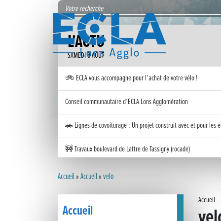
L'ACTU
SAMEDI 8 AOÛT
🚲 ECLA vous accompagne pour l’achat de votre vélo !
Conseil communautaire d’ECLA Lons Agglomération
🚗 Lignes de covoiturage : Un projet construit avec et pour les e
🚧 Travaux boulevard de Lattre de Tassigny (rocade)
Inauguration nouvelle station d’épuration (STEP) de Trenal
Accueil
»
Accueil
»
velo
Festival des solutions écologiques 2026
Accueil
Accueil
vel
Meilleurs voeux 2026