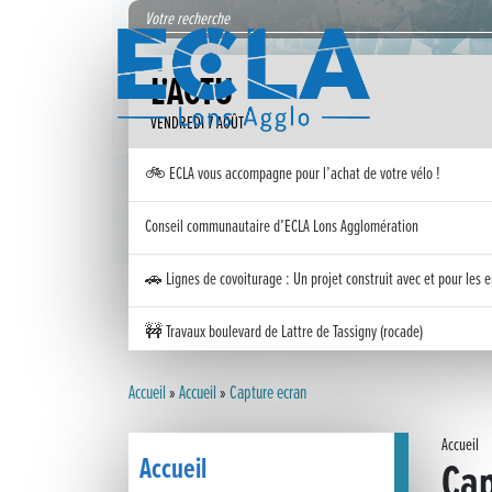
L'ACTU
VENDREDI 7 AOÛT
🚲 ECLA vous accompagne pour l’achat de votre vélo !
Conseil communautaire d’ECLA Lons Agglomération
🚗 Lignes de covoiturage : Un projet construit avec et pour les e
🚧 Travaux boulevard de Lattre de Tassigny (rocade)
Inauguration nouvelle station d’épuration (STEP) de Trenal
Accueil
»
Accueil
»
Capture ecran
Festival des solutions écologiques 2026
Accueil
Accueil
Cap
Meilleurs voeux 2026