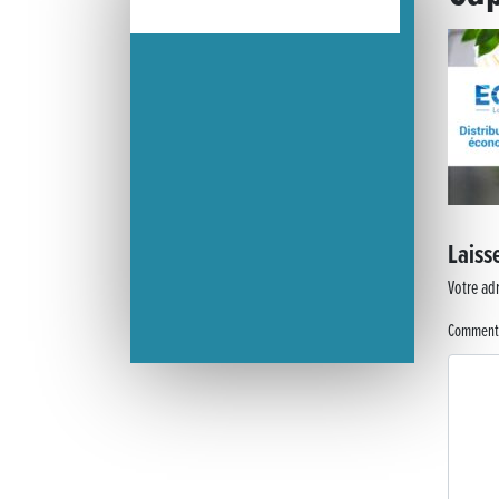
« France, une histoire d’amour », l’avant-première au Cinéma 4C
Les Saisons Baroques du Jura 2025
Journée nationale de la Résistance
Dernier coup de pédale pour la Cyclosportive
Laiss
Cyclosportive de La Vache qui rit : édition 2025
Votre adr
Musique dans la rue !
Comment
Retour sur la 5e édition du Tournoi Foot Civisme
Carton plein pour la Jog’in Music
Victoire pour Lons-le-Saunier !