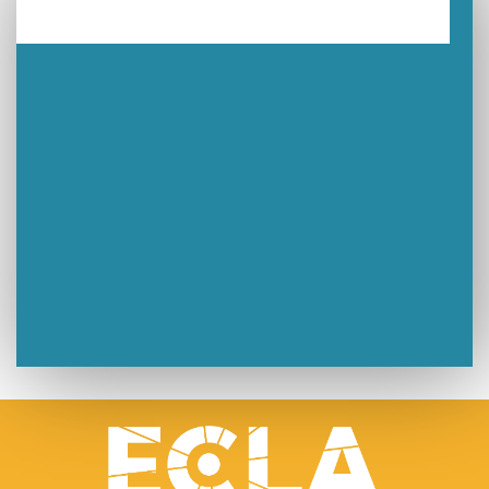
Un week-end placé sous le signe du souvenir et de l’émotion
Le Carnavélo 2025 a illuminé Lons-le-Saunier !
Travaux de raccordement de la nouvelle conduite d’eau à Lons-le-Saunier
La passerelle de la Guiche du Parc des Bains a été inaugurée
Retour sur le Championnat Régional BFC de Para VTT Adapté