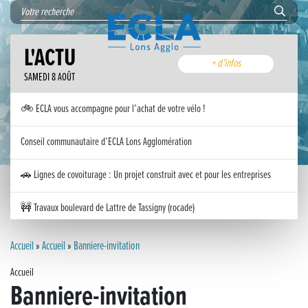
L'ACTU
+ d'infos
SAMEDI 8 AOÛT
🚲 ECLA vous accompagne pour l’achat de votre vélo !
Conseil communautaire d’ECLA Lons Agglomération
🚗 Lignes de covoiturage : Un projet construit avec et pour les entreprises
🚧 Travaux boulevard de Lattre de Tassigny (rocade)
Inauguration nouvelle station d’épuration (STEP) de Trenal
Accueil
»
Accueil
»
Banniere-invitation
Accueil
Festival des solutions écologiques 2026
Banniere-invitation
Meilleurs voeux 2026