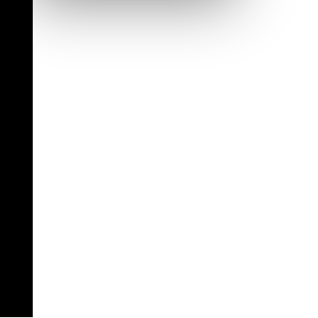
Inauguration nouvelle station d’épuration (STEP) de
Trenal
Festival des solutions écologiques 2026
Meilleurs voeux 2026
« France, une histoire d’amour », l’avant-première
au Cinéma 4C !
Les Saisons Baroques du Jura 2025
Journée nationale de la Résistance
Dernier coup de pédale pour la Cyclosportive
Cyclosportive de La Vache qui rit : édition 2025
Musique dans la rue !