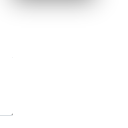
Inauguration nouvelle station d’épuration (STEP) de
Trenal
Festival des solutions écologiques 2026
Meilleurs voeux 2026
« France, une histoire d’amour », l’avant-première
au Cinéma 4C !
Les Saisons Baroques du Jura 2025
Journée nationale de la Résistance
Dernier coup de pédale pour la Cyclosportive
Cyclosportive de La Vache qui rit : édition 2025
Musique dans la rue !