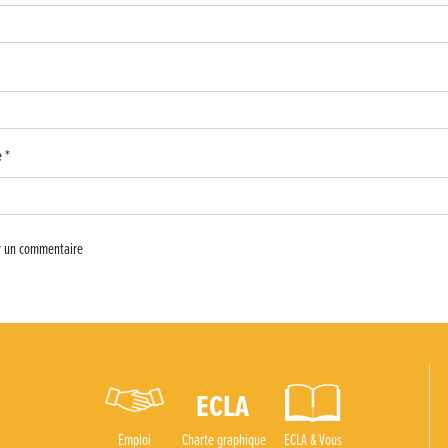
e
*
Emploi
Charte graphique
ECLA & Vous