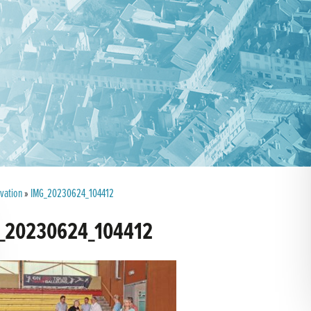
ovation
»
IMG_20230624_104412
_20230624_104412