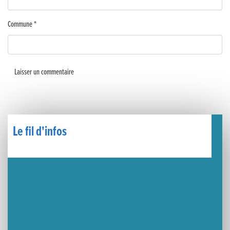
🧗‍♂️ Open d’escalade
Commune
*
BOCA no BECO pour le lancement du Couleurs Jazz Festival !
Concours Hippique de Saut d’Obstacles
Une visite pleine de saveurs à La Ferme du Coq Bressan à Courlaoux !
Un week-end placé sous le signe du souvenir et de l’émotion
Le Carnavélo 2025 a illuminé Lons-le-Saunier !
Le fil d'infos
Travaux de raccordement de la nouvelle conduite d’eau à Lons-le-Saunier
La passerelle de la Guiche du Parc des Bains a été inaugurée
Retour sur le Championnat Régional BFC de Para VTT Adapté