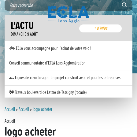
L'ACTU
+ d'infos
DIMANCHE 9 AOÛT
🚲 ECLA vous accompagne pour l’achat de votre vélo !
Conseil communautaire d’ECLA Lons Agglomération
🚗 Lignes de covoiturage : Un projet construit avec et pour les entreprises
🚧 Travaux boulevard de Lattre de Tassigny (rocade)
Inauguration nouvelle station d’épuration (STEP) de Trenal
Accueil
»
Accueil
»
logo acheter
Accueil
Festival des solutions écologiques 2026
logo acheter
Meilleurs voeux 2026