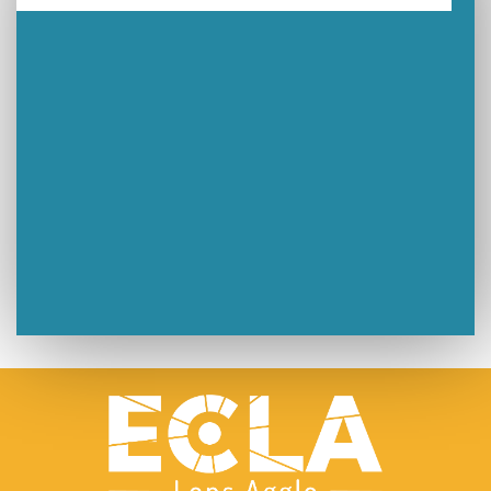
Un week-end placé sous le signe du souvenir et de l’émotion
Le Carnavélo 2025 a illuminé Lons-le-Saunier !
Travaux de raccordement de la nouvelle conduite d’eau à Lons-le-Saunier
La passerelle de la Guiche du Parc des Bains a été inaugurée
Retour sur le Championnat Régional BFC de Para VTT Adapté