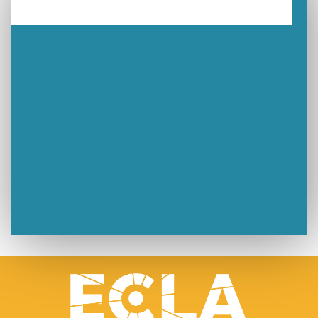
🧗‍♂️ Open d’escalade
BOCA no BECO pour le lancement du Couleurs Jazz Festival !
Concours Hippique de Saut d’Obstacles
Une visite pleine de saveurs à La Ferme du Coq Bressan à Courlaoux !
Un week-end placé sous le signe du souvenir et de l’émotion
Le Carnavélo 2025 a illuminé Lons-le-Saunier !
Travaux de raccordement de la nouvelle conduite d’eau à Lons-le-Saunier
La passerelle de la Guiche du Parc des Bains a été inaugurée
Retour sur le Championnat Régional BFC de Para VTT Adapté