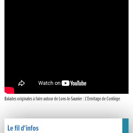
Musique dans la rue !
Retour sur la 5e édition du Tournoi Foot Civisme
Carton plein pour la Jog’in Music
Victoire pour Lons-le-Saunier !
Lutter contre la prolifération du moustique tigre sur le territoire d’ECLA
Une belle journée de découverte pour les élèves de Poligny !
Nouvelle signalétique rue Pasteur pour la Médiathèque Cinéma 4C
Balades originales à faire autour de Lons-le-Saunier : L’Ermitage de Conliège
Summer Camp NBA Basketball School à Lons-le-Saunier !
🇫🇷✨ Cérémonie de la Victoire du 8 mai
Le fil d'infos